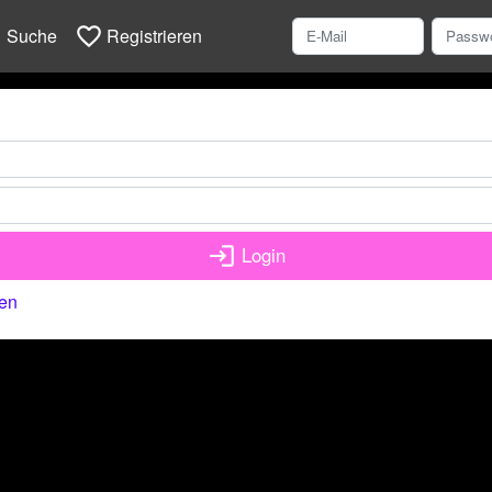
h
favorite_border
Suche
Registrieren
Login
login
en